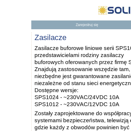
Zarejestruj się
Będziesz mieć dostęp do naszej Bazy Wiedzy
To dodatkowe korzyści
Zasilacze
Zasilacze buforowe liniowe serii SPS1
przedstawicielami rodziny zasilaczy
buforowych oferowanych przez firmę S
Znajdują zastosowanie wszędzie tam,
niezbędne jest gwarantowane zasilani
niezależne od stanu sieci energetyczn
Dostępne wersje:
SPS1024 - ~230VAC/24VDC 10A
SPS1012 - ~230VAC/12VDC 10A
Zostały zaprojektowane do współprac
systemami bezpieczeństwa, telewizją d
gdzie każdy z obwodów powinien być 