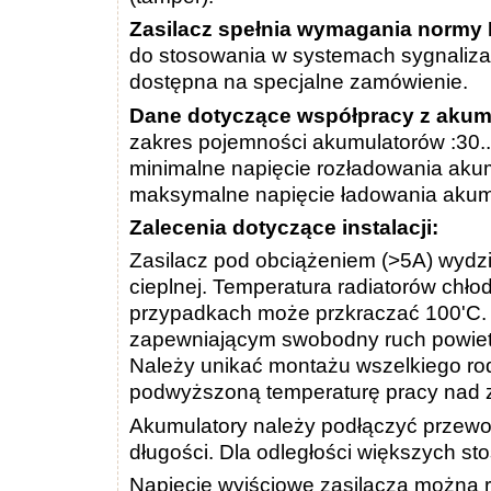
Zasilacz spełnia wymagania normy
do stosowania w systemach sygnalizac
dostępna na specjalne zamówienie.
Dane dotyczące współpracy z akum
zakres pojemności akumulatorów :30.
minimalne napięcie rozładowania aku
maksymalne napięcie ładowania akum
Zalecenia dotyczące instalacji:
Zasilacz pod obciążeniem (>5A) wydzie
cieplnej. Temperatura radiatorów chł
przypadkach może przkraczać 100'C. 
zapewniającym swobodny ruch powiet
Należy unikać montażu wszelkiego ro
podwyższoną temperaturę pracy nad 
Akumulatory należy podłączyć przew
długości. Dla odległości większych s
Napięcie wyjściowe zasilacza można 