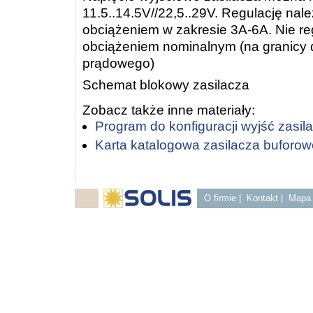
11.5..14.5V//22,5..29V. Regulację nal
obciążeniem w zakresie 3A-6A. Nie r
obciążeniem nominalnym (na granicy d
prądowego)
Schemat blokowy zasilacza
Zobacz także inne materiały:
Program do konfiguracji wyjść zasil
Karta katalogowa zasilacza bufor
O firmie
|
Kontakt
|
Mapa 