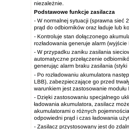
niezależnie.
Podstawowe funkcje zasilacza
- W normalnej sytuacji (sprawna sieć 
prąd do odbiorników oraz ładuje lub k
- Kontroluje stan dołączonego akumula
rozładowania generuje alarm (wyjści
- W przypadku zaniku zasilania siec
automatyczne przełączenie odbiornikó
generując alarm braku zasilania (styk
- Po rozładowaniu akumulatora następ
LBB), zabezpieczające go przed trwa
warunkiem jest zastosowanie modułu 
- Dzięki zastosowaniu specjalnego uk
ładowania akumulatora, zasilacz moż
akumulatorami o różnych pojemnościa
odpowiedni prąd i czas ładowania uży
- Zasilacz przystosowany jest do zda