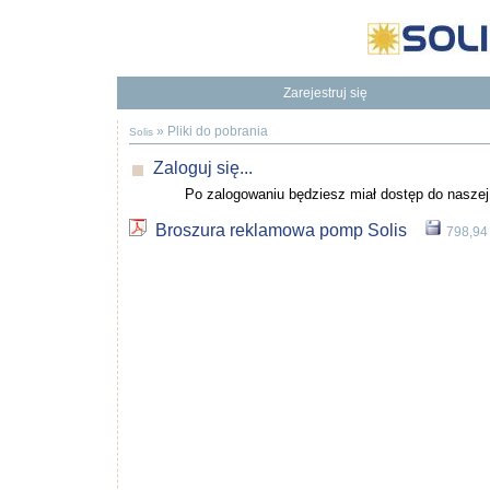
Zarejestruj się
Będziesz mieć dostęp do naszej Bazy Wiedzy
To dodatkowe korzyści
»
Pliki do pobrania
Solis
Zaloguj się...
Po zalogowaniu będziesz miał dostęp do nasz
Broszura reklamowa pomp Solis
798,94