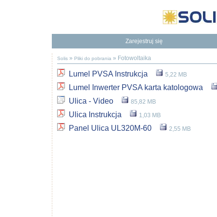
Zarejestruj się
Będziesz mieć dostęp do naszej Bazy Wiedzy
To dodatkowe korzyści
»
»
Fotowoltaika
Solis
Pliki do pobrania
Lumel PVSA Instrukcja
5,22 MB
Lumel Inwerter PVSA karta katologowa
Ulica - Video
85,82 MB
Ulica Instrukcja
1,03 MB
Panel Ulica UL320M-60
2,55 MB