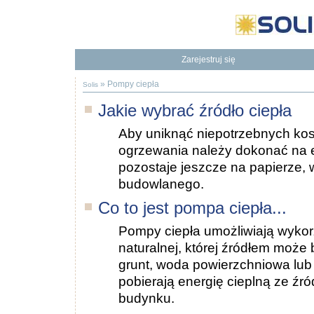
Zarejestruj się
Będziesz mieć dostęp do naszej Bazy Wiedzy
To dodatkowe korzyści
»
Pompy ciepła
Solis
Jakie wybrać źródło ciepła
Aby uniknąć niepotrzebnych ko
ogrzewania należy dokonać na 
pozostaje jeszcze na papierze, w
budowlanego.
Co to jest pompa ciepła...
Pompy ciepła umożliwiają wykor
naturalnej, której źródłem może
grunt, woda powierzchniowa lub
pobierają energię cieplną ze źró
budynku.