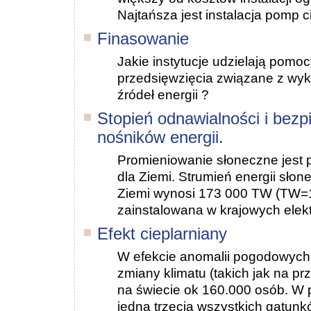
Najtańsza jest instalacja pomp c
Finasowanie
Jakie instytucje udzielają pomo
przedsięwzięcia związane z wy
źródeł energii ?
Stopień odnawialności i bez
nośników energii.
Promieniowanie słoneczne jest
dla Ziemi. Strumień energii sło
Ziemi wynosi 173 000 TW (TW=
zainstalowana w krajowych elek
Efekt cieplarniany
W efekcie anomalii pogodowyc
zmiany klimatu (takich jak na pr
na świecie ok 160.000 osób. W p
jedna trzecia wszystkich gatunkó