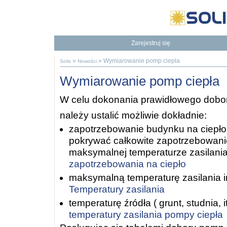
Zarejestruj się
Będziesz mieć dostęp do naszej Bazy Wiedzy
To dodatkowe korzyści
»
»
Wymiarowanie pomp ciepła
Solis
Nowości
Wymiarowanie pomp ciepła
W celu dokonania prawidłowego dobor
należy ustalić możliwie dokładnie:
zapotrzebowanie budynku na ciepł
pokrywać całkowite zapotrzebowani
maksymalnej temperaturze zasilani
zapotrzebowania na ciepło
maksymalną temperaturę zasilania in
Temperatury zasilania
temperaturę źródła ( grunt, studnia, i
temperatury zasilania pompy ciepła