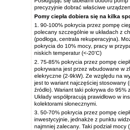
Posługując się tabelami doboru pomp 
precyzyjnie dobrać właściwe urządzen
Pomy ciepła dobiera się na kilka s
1. 90-100% pokrycia przez pompę ciepł
polecany szczególnie w układach z 
(podłoga, centrala rekuperacyjna). Moż
pokrycia do 10% mocy, pracy w przypa
niskich temperatur (<-20'C)
2. 75-85% pokrycia przez pompę ciepł
pokrywana jest przez wbudowane w zbi
elekryczne (2-9kW). Ze względu na wy
jest to wariant najczęściej stosowany 
źródło). Wariant taki pokrywa do 95%
Układy współpracują prawidłowo w ins
kolektorami słonecznymi.
3. 50-70% pokrycia przez pompę ciepła
inwestycyjnie, jednakże z punktu widz
najmniej zalecany. Taki podział mocy (