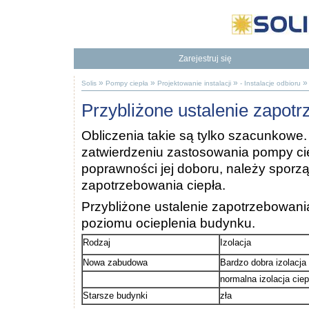
Zarejestruj się
Będziesz mieć dostęp do naszej Bazy Wiedzy
To dodatkowe korzyści
»
»
»
»
Solis
Pompy ciepła
Projektowanie instalacji
- Instalacje odbioru
Przybliżone ustalenie zapotr
Obliczenia takie są tylko szacunkowe.
zatwierdzeniu zastosowania pompy ci
poprawności jej doboru, należy sporzą
zapotrzebowania ciepła.
Przybliżone ustalenie zapotrzebowani
poziomu ocieplenia budynku.
Rodzaj
Izolacja
Nowa zabudowa
Bardzo dobra izolacja 
normalna izolacja ciep
Starsze budynki
zła